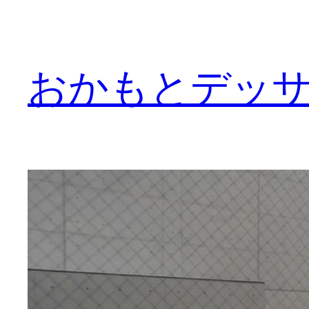
内
容
を
おかもとデッ
ス
キ
ッ
プ