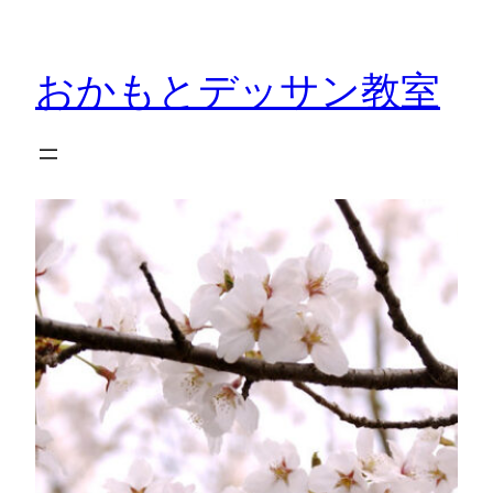
内
容
おかもとデッサン教室
を
ス
キ
ッ
プ