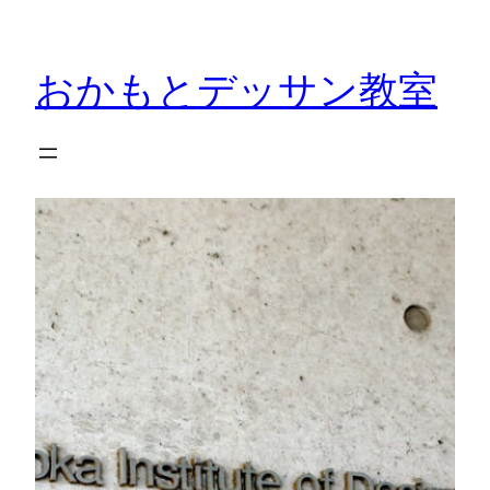
内
容
おかもとデッサン教室
を
ス
キ
ッ
プ